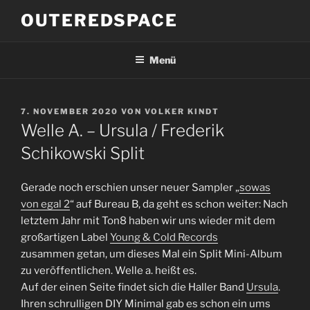
Zum
OUTEREDSPACE
Inhalt
springen
Menü
VERÖFFENTLICHT
7. NOVEMBER 2020
VON
VOLKER KINDT
AM
Welle A. – Ursula / Frederik
Schikowski Split
Gerade noch erschien unser neuer Sampler „
sowas
von egal 2
“ auf Bureau B, da geht es schon weiter: Nach
letztem Jahr mit Ton8 haben wir uns wieder mit dem
großartigen Label
Young & Cold Records
zusammen getan, um dieses Mal ein Split Mini-Album
zu veröffentlichen. Welle a. heißt es.
Auf der einen Seite findet sich die Haller Band
Ursula
.
Ihren schrulligen DIY Minimal gab es schon ein ums