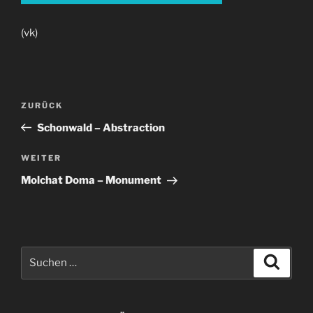
(vk)
Beitragsnavigation
Vorheriger
ZURÜCK
Beitrag
Schonwald – Abstraction
Nächster
WEITER
Beitrag
Molchat Doma – Monument
Suche
Suche
nach: