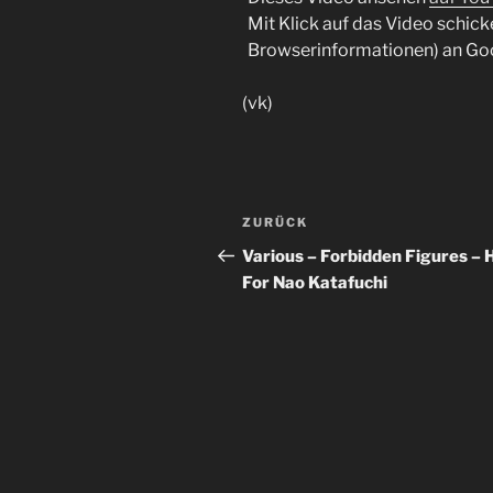
Mit Klick auf das Video schick
Browserinformationen) an Go
(vk)
Beitragsnavigation
Vorheriger
ZURÜCK
Beitrag
Various – Forbidden Figures – 
For Nao Katafuchi