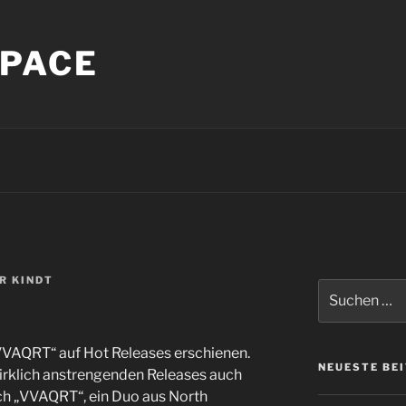
PACE
R KINDT
Suche
nach:
„VVAQRT“ auf Hot Releases erschienen.
NEUESTE BE
wirklich anstrengenden Releases auch
uch „VVAQRT“, ein Duo aus North