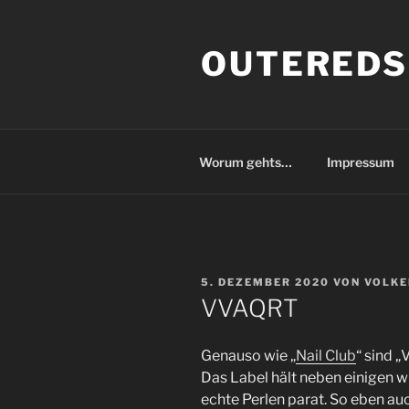
Zum
Inhalt
OUTEREDS
springen
Worum gehts…
Impressum
VERÖFFENTLICHT
5. DEZEMBER 2020
VON
VOLKE
AM
VVAQRT
Genauso wie „
Nail Club
“ sind 
Das Label hält neben einigen 
echte Perlen parat. So eben a