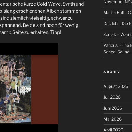
November Növel
mentarische kurze Cold Wave, Synth und
 bislang erschienenen Alben stammen
Martin Hall – Ca
, sind ziemlich vielseitig, schwer zu
Das Ich – Die 
r spannend. Beide sind noch für wenig
camp Seite zu erhalten. Tipp!
Zodiak – Warri
Various – The B
School Sound –
ARCHIV
August 2026
Juli 2026
Juni 2026
Mai 2026
April 2026