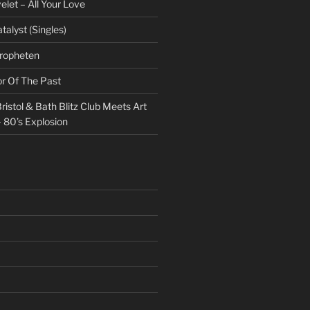
et – All Your Love
talyst (Singles)
Propheten
or Of The Past
ristol & Bath Blitz Club Meets Art
 80’s Explosion