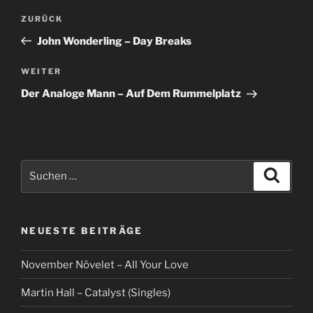
Beitragsnavigation
Vorheriger
ZURÜCK
Beitrag
John Wonderling – Day Breaks
Nächster
WEITER
Beitrag
Der Analoge Mann – Auf Dem Rummelplatz
Suche
Suche
nach:
NEUESTE BEITRÄGE
November Növelet – All Your Love
Martin Hall – Catalyst (Singles)