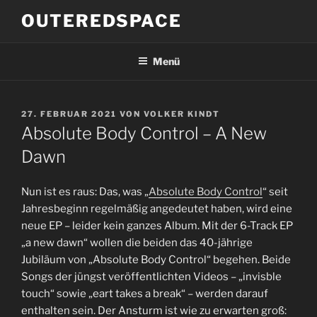
Zum
OUTEREDSPACE
Inhalt
springen
Menü
VERÖFFENTLICHT
27. FEBRUAR 2021
VON
VOLKER KINDT
AM
Absolute Body Control – A New
Dawn
Nun ist es raus: Das, was „
Absolute Body Control
“ seit
Jahresbeginn regelmäßig angedeutet haben, wird eine
neue EP – leider kein ganzes Album. Mit der 6-Track EP
„a new dawn“ wollen die beiden das 40-jährige
Jubiläum von „Absolute Body Control“ begehen. Beide
Songs der jüngst veröffentlichten Videos – „invisble
touch“ sowie „eart takes a break“ – werden darauf
enthalten sein. Der Ansturm ist wie zu erwarten groß: