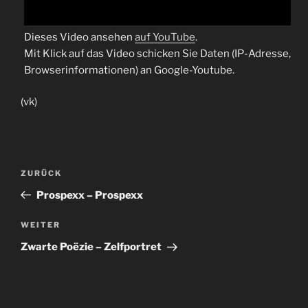
Dieses Video ansehen
auf YouTube
.
Mit Klick auf das Video schicken Sie Daten (IP-Adresse,
Browserinformationen) an Google-Youtube.
(vk)
Beitragsnavigation
Vorheriger
ZURÜCK
Beitrag
Prospexx – Prospexx
Nächster
WEITER
Beitrag
Zwarte Poëzie – Zelfportret