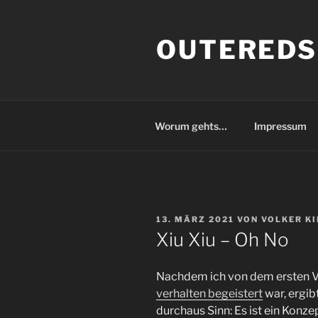
Zum
Inhalt
OUTEREDS
springen
Worum gehts…
Impressum
VERÖFFENTLICHT
13. MÄRZ 2021
VON
VOLKER K
AM
Xiu Xiu – Oh No
Nachdem ich von dem ersten V
verhalten begeistert
war, ergib
durchaus Sinn: Es ist ein Konz