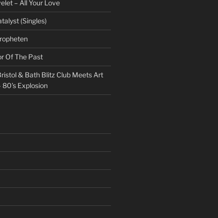
et – All Your Love
talyst (Singles)
Propheten
or Of The Past
ristol & Bath Blitz Club Meets Art
 80’s Explosion