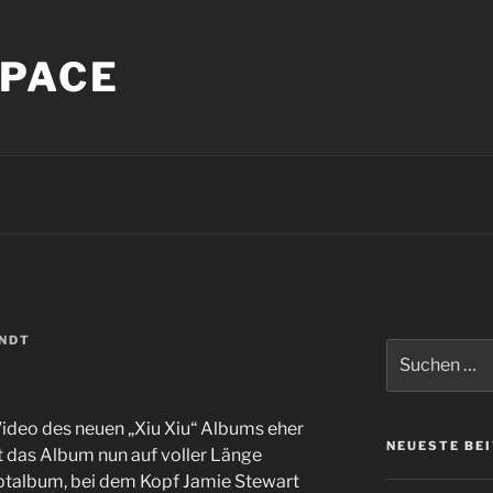
PACE
INDT
Suche
nach:
ideo des neuen „Xiu Xiu“ Albums eher
NEUESTE BE
t das Album nun auf voller Länge
eptalbum, bei dem Kopf Jamie Stewart