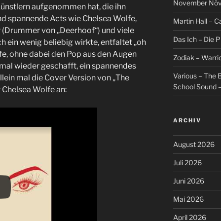
November Növel
Künstlern aufgenommen hat, die ihn
ind spannende Acts wie Chelsea Wolfe,
Martin Hall – Ca
r (Drummer von „Deerhoof“) und viele
Das Ich – Die 
h ein wenig beliebig wirkte, entfaltet „oh
efe, ohne dabei den Pop aus den Augen
Zodiak – Warri
s mal wieder geschafft, ein spannendes
Various – The B
llein mal die Cover Version von „The
School Sound –
 Chelsea Wolfe an:
ARCHIV
August 2026
Juli 2026
Juni 2026
Mai 2026
April 2026