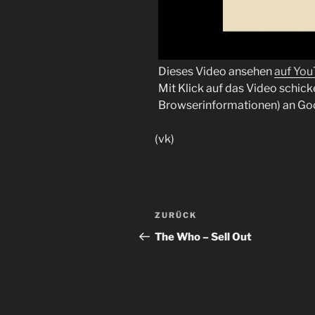
Dieses Video ansehen
auf Yo
Mit Klick auf das Video schick
Browserinformationen) an Go
(vk)
Beitragsnavigation
Vorheriger
ZURÜCK
Beitrag
The Who – Sell Out