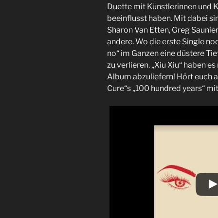
Duette mit Künstlerinnen und 
beeinflusst haben. Mit dabei s
Sharon Van Etten, Greg Saunie
andere. Wo die erste Single noc
no“ im Ganzen eine düstere Ti
zu verlieren. „Xiu Xiu“ haben e
Album abzuliefern! Hört euch a
Cure“s „100 hundred years“ mit