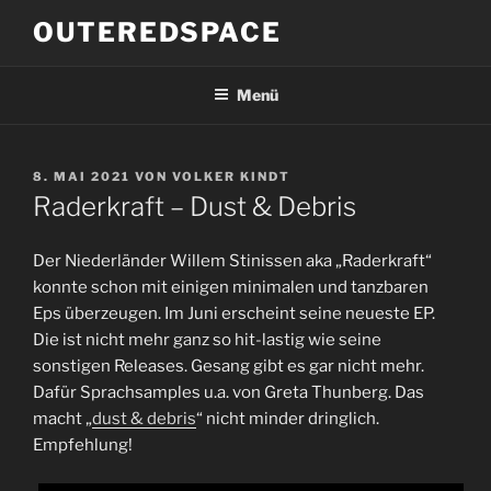
Zum
OUTEREDSPACE
Inhalt
springen
Menü
VERÖFFENTLICHT
8. MAI 2021
VON
VOLKER KINDT
AM
Raderkraft – Dust & Debris
Der Niederländer Willem Stinissen aka „Raderkraft“
konnte schon mit einigen minimalen und tanzbaren
Eps überzeugen. Im Juni erscheint seine neueste EP.
Die ist nicht mehr ganz so hit-lastig wie seine
sonstigen Releases. Gesang gibt es gar nicht mehr.
Dafür Sprachsamples u.a. von Greta Thunberg. Das
macht „
dust & debris
“ nicht minder dringlich.
Empfehlung!