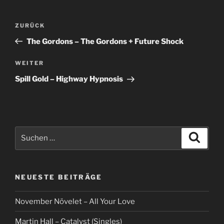
Beitragsnavigation
Vorheriger
ZURÜCK
Beitrag
The Gordons – The Gordons + Future Shock
Nächster
WEITER
Beitrag
Spill Gold – Highway Hypnosis
Suche
Suche
nach:
NEUESTE BEITRÄGE
November Növelet – All Your Love
Martin Hall – Catalyst (Singles)