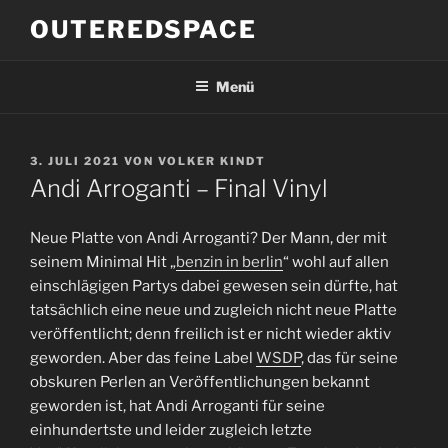
Zum
OUTEREDSPACE
Inhalt
springen
Menü
VERÖFFENTLICHT
3. JULI 2021
VON
VOLKER KINDT
AM
Andi Arroganti ‎– Final Vinyl
Neue Platte von Andi Arroganti? Der Mann, der mit
seinem Minimal Hit „
benzin in berlin
“ wohl auf allen
einschlägigen Partys dabei gewesen sein dürfte, hat
tatsächlich eine neue und zugleich nicht neue Platte
veröffentlicht; denn freilich ist er nicht wieder aktiv
geworden. Aber das feine Label
WSDP
, das für seine
obskuren Perlen an Veröffentlichungen bekannt
geworden ist, hat Andi Arroganti für seine
einhundertste und leider zugleich letzte