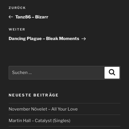
Beitragsnavigation
Vorheriger
ZURÜCK
Beitrag
Tanz86 – Bizarr
Nächster
WEITER
Beitrag
Dancing Plague – Bleak Moments
Suche
Suche
nach:
NEUESTE BEITRÄGE
November Növelet – All Your Love
Martin Hall – Catalyst (Singles)