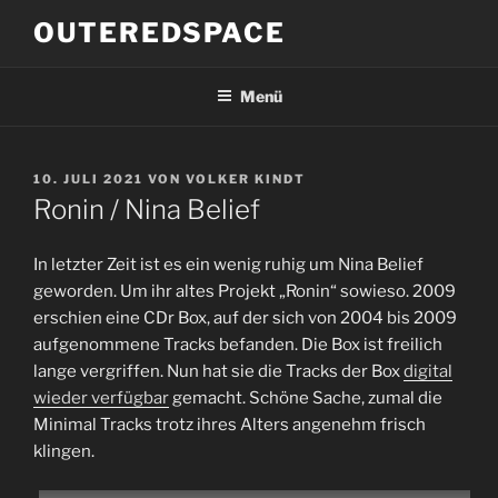
Zum
OUTEREDSPACE
Inhalt
springen
Menü
VERÖFFENTLICHT
10. JULI 2021
VON
VOLKER KINDT
AM
Ronin / Nina Belief
In letzter Zeit ist es ein wenig ruhig um Nina Belief
geworden. Um ihr altes Projekt „Ronin“ sowieso. 2009
erschien eine CDr Box, auf der sich von 2004 bis 2009
aufgenommene Tracks befanden. Die Box ist freilich
lange vergriffen. Nun hat sie die Tracks der Box
digital
wieder verfügbar
gemacht. Schöne Sache, zumal die
Minimal Tracks trotz ihres Alters angenehm frisch
klingen.