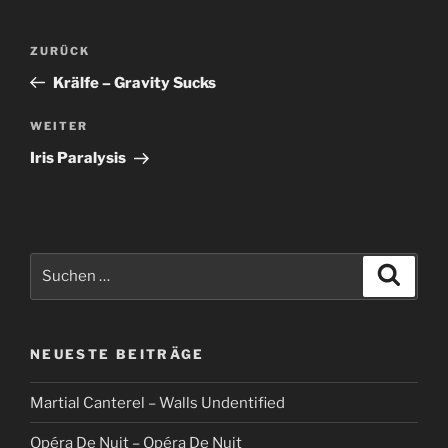
Beitragsnavigation
Vorheriger
ZURÜCK
Beitrag
Krälfe – Gravity Sucks
Nächster
WEITER
Beitrag
Iris Paralysis
Suche
Suche
nach:
NEUESTE BEITRÄGE
Martial Canterel – Walls Undentified
Opéra De Nuit – Opéra De Nuit