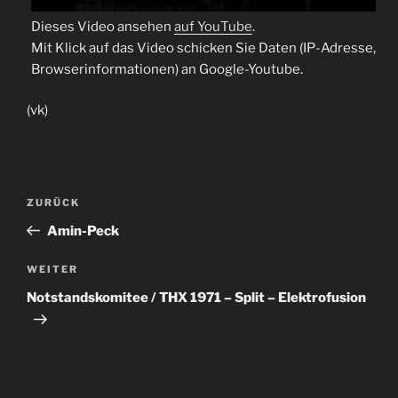
Dieses Video ansehen
auf YouTube
.
Mit Klick auf das Video schicken Sie Daten (IP-Adresse,
Browserinformationen) an Google-Youtube.
(vk)
Beitragsnavigation
Vorheriger
ZURÜCK
Beitrag
Amin-Peck
Nächster
WEITER
Beitrag
Notstandskomitee / THX 1971 – Split – Elektrofusion