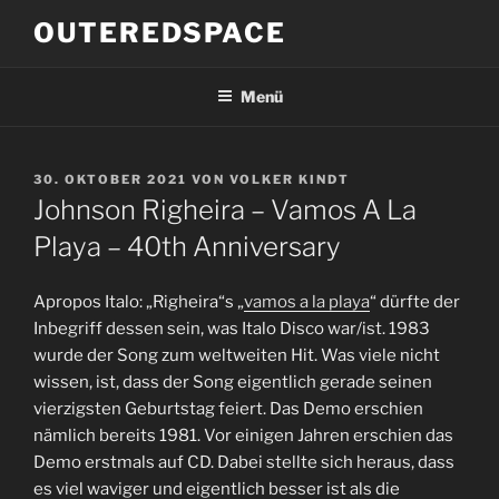
Zum
OUTEREDSPACE
Inhalt
springen
Menü
VERÖFFENTLICHT
30. OKTOBER 2021
VON
VOLKER KINDT
AM
Johnson Righeira – Vamos A La
Playa – 40th Anniversary
Apropos Italo: „Righeira“s „
vamos a la playa
“ dürfte der
Inbegriff dessen sein, was Italo Disco war/ist. 1983
wurde der Song zum weltweiten Hit. Was viele nicht
wissen, ist, dass der Song eigentlich gerade seinen
vierzigsten Geburtstag feiert. Das Demo erschien
nämlich bereits 1981. Vor einigen Jahren erschien das
Demo erstmals auf CD. Dabei stellte sich heraus, dass
es viel waviger und eigentlich besser ist als die