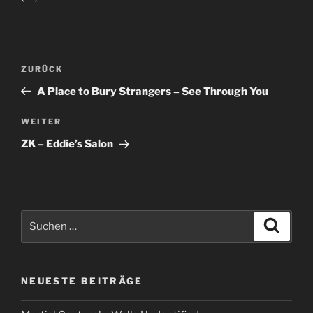
Beitragsnavigation
Vorheriger
ZURÜCK
Beitrag
A Place to Bury Strangers – See Through You
Nächster
WEITER
Beitrag
ZK ‎– Eddie’s Salon
Suche
Suche
nach:
NEUESTE BEITRÄGE