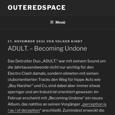
Zum
OUTEREDSPACE
Inhalt
springen
Menü
VERÖFFENTLICHT
17. NOVEMBER 2021
VON
VOLKER KINDT
AM
ADULT. – Becoming Undone
Das Detroiter Duo „ADULT.“ war mit seinem Sound um
die Jahrtausendwende nicht nur wichtig für den
Electro Clash damals, sondern ebneten mit seinen
cluborientierten Tracks den Weg für hippe Acts wie
„Boy Harsher“ und Co, sind dabei aber immer etwas
sperriger und am Industrial orientiert gewesen. Im
Februar erscheint mit „Becoming Undone“ ein neues
Album, das nahtlos an seinen Vorgänger „
perception is
/ as / of deception
“ anschließt. Zumindest erweckt die