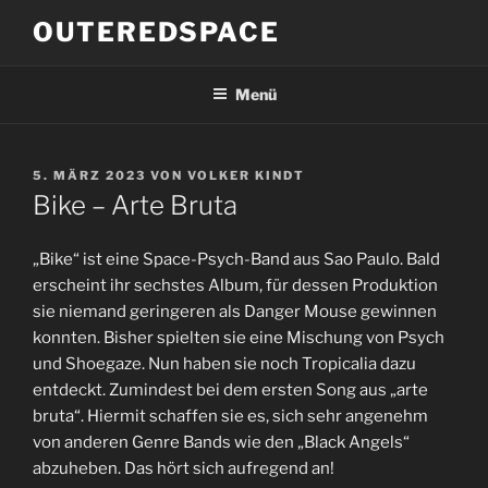
Zum
OUTEREDSPACE
Inhalt
springen
Menü
VERÖFFENTLICHT
5. MÄRZ 2023
VON
VOLKER KINDT
AM
Bike – Arte Bruta
„Bike“ ist eine Space-Psych-Band aus Sao Paulo. Bald
erscheint ihr sechstes Album, für dessen Produktion
sie niemand geringeren als Danger Mouse gewinnen
konnten. Bisher spielten sie eine Mischung von Psych
und Shoegaze. Nun haben sie noch Tropicalia dazu
entdeckt. Zumindest bei dem ersten Song aus „arte
bruta“. Hiermit schaffen sie es, sich sehr angenehm
von anderen Genre Bands wie den „Black Angels“
abzuheben. Das hört sich aufregend an!