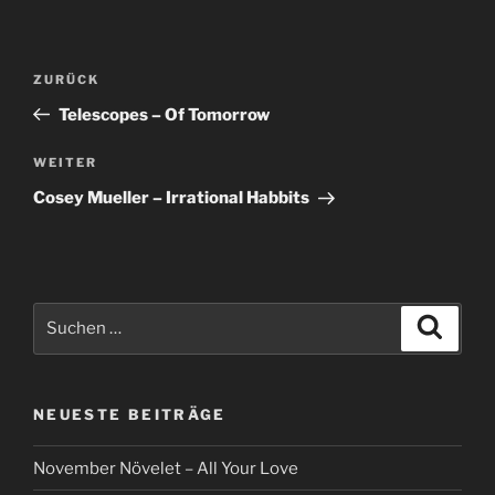
Beitragsnavigation
Vorheriger
ZURÜCK
Beitrag
Telescopes – Of Tomorrow
Nächster
WEITER
Beitrag
Cosey Mueller – Irrational Habbits
Suche
Suche
nach:
NEUESTE BEITRÄGE
November Növelet – All Your Love