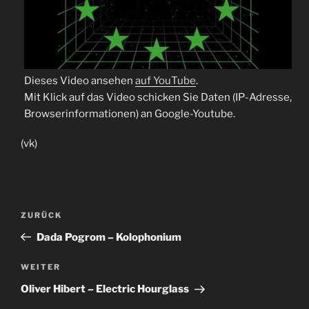
Dieses Video ansehen
auf YouTube
.
Mit Klick auf das Video schicken Sie Daten (IP-Adresse,
Browserinformationen) an Google-Youtube.
(vk)
Beitragsnavigation
Vorheriger
ZURÜCK
Beitrag
Dada Pogrom – Kolophonium
Nächster
WEITER
Beitrag
Oliver Hibert – Electric Hourglass