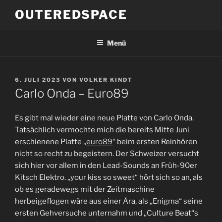
Zum
OUTEREDSPACE
Inhalt
springen
Menü
VERÖFFENTLICHT
6. JULI 2023
VON
VOLKER KINDT
AM
Carlo Onda – Euro89
Es gibt mal wieder eine neue Platte von Carlo Onda.
Tatsächlich vermochte mich die bereits Mitte Juni
erschienene Platte „
euro89
“ beim ersten Reinhören
nicht so recht zu begeistern. Der Schweizer versucht
sich hier vor allem in den Lead-Sounds an Früh-90er
Kitsch Elektro. „your kiss so sweet“ hört sich so an, als
ob es geradewegs mit der Zeitmaschine
herbeigeflogen wäre aus einer Ära, als „Enigma“ seine
ersten Gehversuche unternahm und „Culture Beat“s