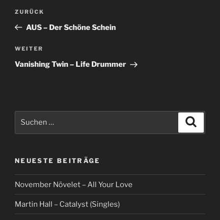
Beitragsnavigation
Vorheriger
ZURÜCK
Beitrag
AUS – Der Schöne Schein
Nächster
WEITER
Beitrag
Vanishing Twin – Life Drummer
Suche
Suche
nach:
NEUESTE BEITRÄGE
November Növelet – All Your Love
Martin Hall – Catalyst (Singles)