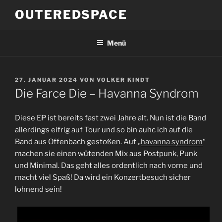
Zum
OUTEREDSPACE
Inhalt
springen
Menü
VERÖFFENTLICHT
27. JANUAR 2024
VON
VOLKER KINDT
AM
Die Farce Die – Havanna Syndrom
Diese EP ist bereits fast zwei Jahre alt. Nun ist die Band
allerdings eifrig auf Tour und so bin auhc ich auf die
Band aus Offenbach gestoßen. Auf „
havanna syndrom
“
machen sie einen wütenden Mix aus Postpunk, Punk
und Minimal. Das geht alles ordentlich nach vorne und
macht viel Spaß! Da wird ein Konzertbesuch sicher
lohnend sein!