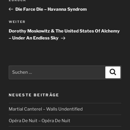
Vorheriger
Beitrag
Die Farce Die – Havanna Syndrom
Nächster
WEITER
Beitrag
Dorothy Moskowitz & The United States Of Alchemy
– Under An Endless Sky
Suche
Suche
nach:
NEUESTE BEITRÄGE
Martial Canterel – Walls Undentified
Opéra De Nuit – Opéra De Nuit