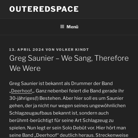
Zum
OUTEREDSPACE
Inhalt
springen
Menü
VERÖFFENTLICHT
13. APRIL 2024
VON
VOLKER KINDT
AM
Greg Saunier – We Sang, Therefore
We Were
Greg Saunier ist bekannt als Drummer der Band
„
Deerhoof
„. Ganz nebenbei feiert die Band gerade ihr
30-jähriges(!) Bestehen. Aber hier soll es um Saunier
gehen, der ja nicht nur wegen seines ungewöhnlichen
Schlagzeugaufbaus bekannt ist, sondern auch
berühmt-berüchtigt für seine Art Schlagzeug zu
spielen. Nun legt er sein Solo Debüt vor. Hier hört man
seine Band „Deerhoof“ deutlich heraus. Streckenweise