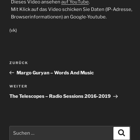
Dieses Video ansehen
auf YouTube
.
Mit Klick auf das Video schicken Sie Daten (IP-Adresse,
Browserinformationen) an Google-Youtube.
(vk)
Beitragsnavigation
Vorheriger
ZURÜCK
Beitrag
Margo Guryan – Words And Music
Nächster
WEITER
Beitrag
The Telescopes – Radio Sessions 2016-2019
Suche
Suche
nach: