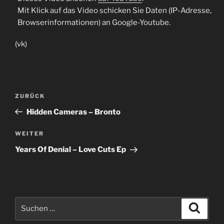
Mit Klick auf das Video schicken Sie Daten (IP-Adresse,
Browserinformationen) an Google-Youtube.
(vk)
Beitragsnavigation
Vorheriger
ZURÜCK
Beitrag
Hidden Cameras – Bronto
Nächster
WEITER
Beitrag
Years Of Denial – Love Cuts Ep
Suche
Suche
nach: