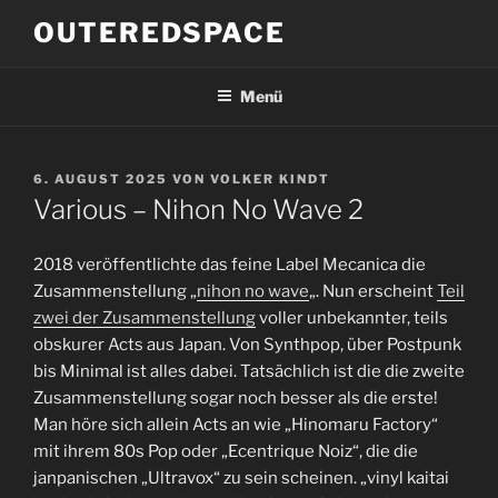
Zum
OUTEREDSPACE
Inhalt
springen
Menü
VERÖFFENTLICHT
6. AUGUST 2025
VON
VOLKER KINDT
AM
Various – Nihon No Wave 2
2018 veröffentlichte das feine Label Mecanica die
Zusammenstellung „
nihon no wave
„. Nun erscheint
Teil
zwei der Zusammenstellung
voller unbekannter, teils
obskurer Acts aus Japan. Von Synthpop, über Postpunk
bis Minimal ist alles dabei. Tatsächlich ist die die zweite
Zusammenstellung sogar noch besser als die erste!
Man höre sich allein Acts an wie „Hinomaru Factory“
mit ihrem 80s Pop oder „Ecentrique Noiz“, die die
janpanischen „Ultravox“ zu sein scheinen. „vinyl kaitai