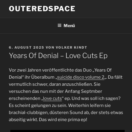
Zum
OUTEREDSPACE
Inhalt
springen
Menü
VERÖFFENTLICHT
6. AUGUST 2025
VON
VOLKER KINDT
AM
Years Of Denial – Love Cuts Ep
Vor zwei Jahren veröffentlichte das Duo „Years Of
Denial“ ihr Überalbum „
suicide disco volume 2
„. Da fällt
vermutlich schwer, daran anzuschließen. Sie
versuchen das nun mit der Anfang Septmber
erscheinenden „
love cuts
“ ep. Und was soll ich sagen?
Es scheint gelungen zu sein. Weiterhin leifern sie
brachial-clubbigen, düsteren Sound ab, der stets etwas
abseitig wirkt. Das wird eine prima ep!