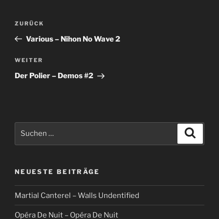
Beitragsnavigation
Vorheriger
ZURÜCK
Beitrag
Various – Nihon No Wave 2
Nächster
WEITER
Beitrag
Der Polier – Demos #2
Suche
Suche
nach:
NEUESTE BEITRÄGE
Martial Canterel – Walls Undentified
Opéra De Nuit – Opéra De Nuit