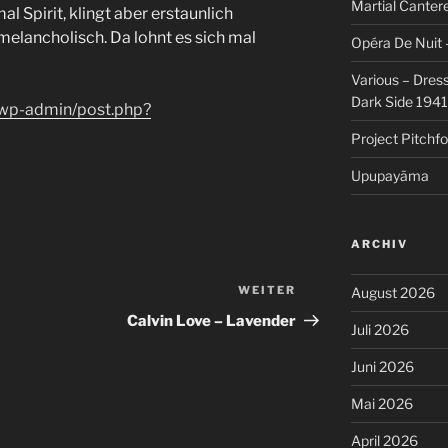
Martial Cantere
 Spirit, klingt aber erstaunlich
 melancholisch. Da lohnt es sich mal
Opéra De Nuit 
Various – Dres
Dark Side 194
/wp-admin/post.php?
Project Pitchfo
Upupayāma
ARCHIV
WEITER
Nächster
August 2026
Beitrag
Calvin Love – Lavender
Juli 2026
Juni 2026
Mai 2026
April 2026