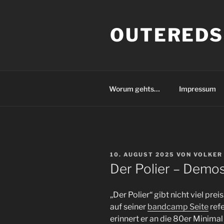
Zum
Inhalt
OUTEREDS
springen
Worum gehts…
Impressum
VERÖFFENTLICHT
10. AUGUST 2025
VON
VOLKER
AM
Der Polier – Demo
„Der Polier“ gibt nicht viel prei
auf seiner
bandcamp Seite
ref
erinnert er an die 80er Minimal