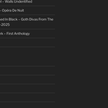
l – Walls Undentified
– Opéra De Nuit
sed In Black – Goth Divas From The
1-2025
rk – First Anthology