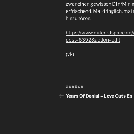
zwar einen gewissen DIY/Minimal
erfrischend. Mal dringlich, mal
hinzuhören.
https://www.outeredspace.de
post=8392&action=edit
(vk)
Beitragsnavigation
Vorheriger
ZURÜCK
Beitrag
Years Of Denial – Love Cuts Ep