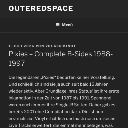
Zum
OUTEREDSPACE
Inhalt
springen
Menü
VERÖFFENTLICHT
1. JULI 2026
VON
VOLKER KINDT
AM
Pixies – Complete B-Sides 1988-
1997
Die legendären „Pixies“ bedürfen keiner Vorstellung.
Und schließlich sind sie ja auch seit bald 15 Jahren
wieder aktiv. Aber Grundlage ihres Status‘ ist ihre erste
Inkarnation in der Zeit von 1987 bis 1991. Spannend
waren auch immer ihre Single-B Seiten. Daher gab es
bereits 2001 eine Compilation dazu. Die ist nun
erstmals auf Vinyl erhältlich und auch noch um sechs
Live Tracks erweitert, die einmal mehr belegen, was