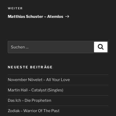
Nächster
WEITER
Beitrag
Matthias Schuster – Atemlos
Suche
Suche
nach:
NEUESTE BEITRÄGE
November Növelet – All Your Love
Martin Hall – Catalyst (Singles)
Das Ich – Die Propheten
Zodiak – Warrior Of The Past