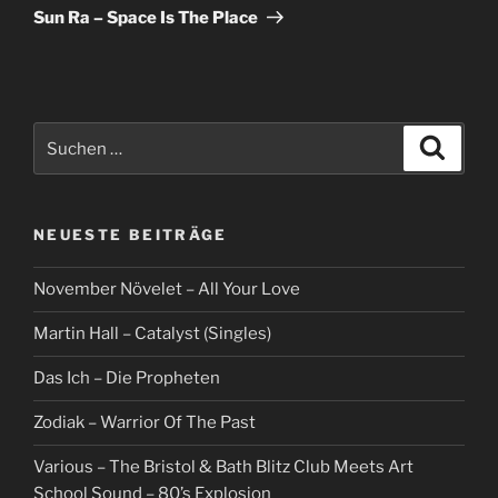
Beitrag
Sun Ra – Space Is The Place
Suche
Suche
nach:
NEUESTE BEITRÄGE
November Növelet – All Your Love
Martin Hall – Catalyst (Singles)
Das Ich – Die Propheten
Zodiak – Warrior Of The Past
Various – The Bristol & Bath Blitz Club Meets Art
School Sound – 80’s Explosion