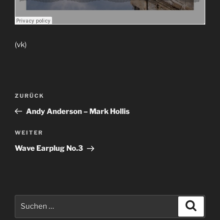
(vk)
Beitragsnavigation
Vorheriger
ZURÜCK
Beitrag
Andy Anderson – Mark Hollis
Nächster
WEITER
Beitrag
Wave Earplug No.3
Suche
Suche
nach: