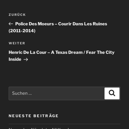
Beitragsnavigation
Vorheriger
ZURÜCK
Beitrag
Police Des Moeurs – Courir Dans Les Ruines
(2011-2014)
Nächster
WEITER
Beitrag
Henric De La Cour – A Texas Dream / Fear The City
Inside
Suche
Suche
nach:
NEUESTE BEITRÄGE