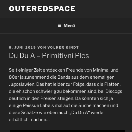
Zum
OUTEREDSPACE
Inhalt
springen
Menü
VERÖFFENTLICHT
6. JUNI 2019
VON
VOLKER KINDT
AM
Du Du A – Primitivni Ples
Seit einiger Zeit entdecken Freunde von Minimal und
80er ja zunehmend die Bands aus dem ehemaligen
Jugoslawien. Das hat leider zur Folge, dass die Platten,
die eh schon schwierig zu bekommen sind, bei Discogs
deutlich in den Preisen steigen. Da könnten sich ja
einige Reissue Labels mal auf die Suche machen und
diese Schätze wie eben auch „Du Du A“ wieder
erhältlich machen…