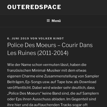
Zum
OUTEREDSPACE
Inhalt
springen
Menü
VERÖFFENTLICHT
6. JUNI 2019
VON
VOLKER KINDT
AM
Police Des Moeurs – Courir Dans
Les Ruines (2011-2014)
Wie der Name schon vermuten lässt, haben die
französischen Minimal-Musiker mit dem etwas
eigenen Charme eine Zusammenstellung von Sampler
Beiträgen, Ep-Songs usw. auf Tape bzw. als Download
veröffentlicht. Dabei wird wieder sehr deutlich, dass
„Police Des Moeurs“ keine Band sind, die auf Samplern
oder Eps ihren Ausschuss abladen. Im Gegenteil sind
ihre hier und da auftauchenden Tracks sogar oft