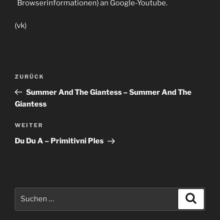
Browserinformationen) an Google-Youtube.
(vk)
Beitragsnavigation
Vorheriger
ZURÜCK
Beitrag
Summer And The Giantess – Summer And The
Giantess
Nächster
WEITER
Beitrag
Du Du A – Primitivni Ples
Suche
Suche
nach: