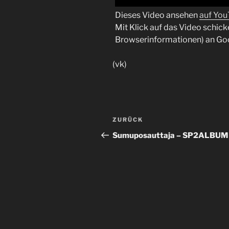
Dieses Video ansehen
auf Yo
Mit Klick auf das Video schick
Browserinformationen) an Go
(vk)
Beitragsnavigation
Vorheriger
ZURÜCK
Beitrag
Sumuposauttaja – SP2ALBUM