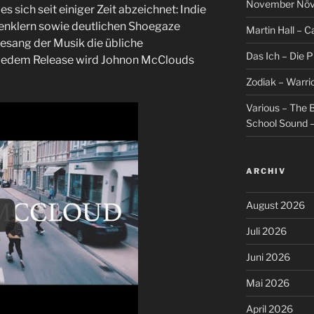
November Növel
es sich seit einiger Zeit abzeichnet: Indie
enklern sowie deutlichen Shoegaze
Martin Hall – Ca
Gesang der Musik die übliche
Das Ich – Die 
t jedem Release wird Johnon McClouds
Zodiak – Warri
Various – The B
School Sound –
ARCHIV
August 2026
Juli 2026
Juni 2026
Mai 2026
April 2026