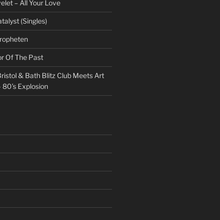
et – All Your Love
talyst (Singles)
Propheten
or Of The Past
ristol & Bath Blitz Club Meets Art
 80’s Explosion