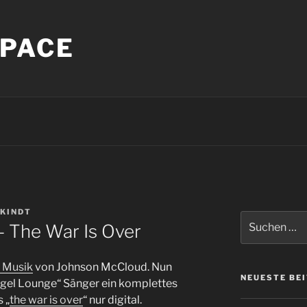
PACE
 KINDT
Suche
 The War Is Over
nach:
 Musik
von Johnson McCloud. Nun
NEUESTE BE
ngel Lounge“ Sänger ein komplettes
 „
the war is over
“ nur digital.