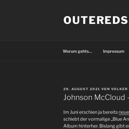
Zum
Inhalt
OUTEREDS
springen
Worum gehts…
Impressum
VERÖFFENTLICHT
29. AUGUST 2021
VON
VOLKER
AM
Johnson McCloud –
Im Juni erschien ja bereits
neue
schiebt der vormalige „Blue A
Album hinterher. Bislang gibt es