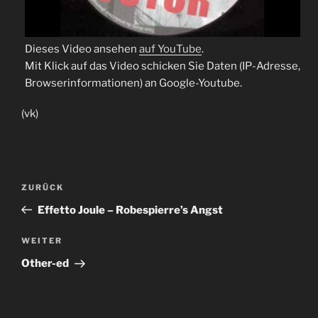
Dieses Video ansehen
auf YouTube
.
Mit Klick auf das Video schicken Sie Daten (IP-Adresse,
Browserinformationen) an Google-Youtube.
(vk)
Beitragsnavigation
Vorheriger
ZURÜCK
Beitrag
Effetto Joule – Robespierre’s Angst
Nächster
WEITER
Beitrag
Other-ed