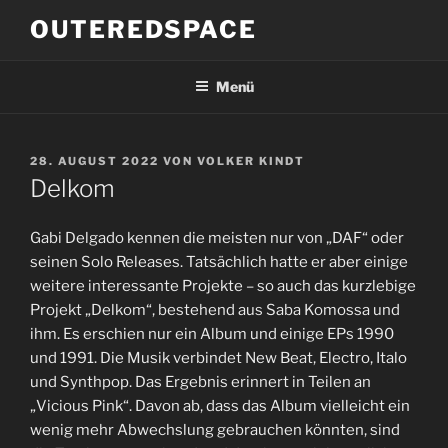
Zum
OUTEREDSPACE
Inhalt
springen
Menü
VERÖFFENTLICHT
28. AUGUST 2022
VON
VOLKER KINDT
AM
Delkom
Gabi Delgado kennen die meisten nur von „DAF“ oder
seinen Solo Releases. Tatsächlich hatte er aber einige
weitere interessante Projekte – so auch das kurzlebige
Projekt „Delkom“, bestehend aus Saba Komossa und
ihm. Es erschien nur ein Album und einige EPs 1990
und 1991. Die Musik verbindet New Beat, Electro, Italo
und Synthpop. Das Ergebnis erinnert in Teilen an
„Vicious Pink“. Davon ab, dass das Album vielleicht ein
wenig mehr Abwechslung gebrauchen könnten, sind